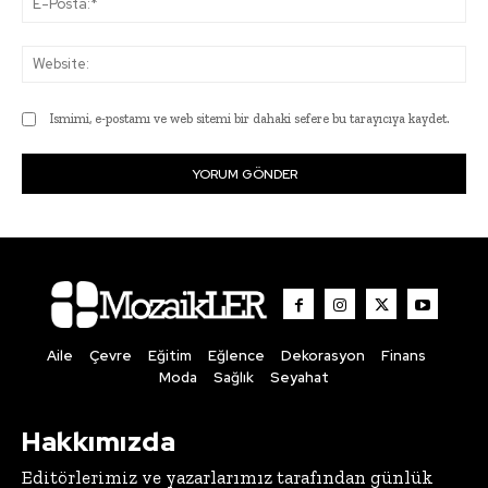
Pos
Web
Ismimi, e-postamı ve web sitemi bir dahaki sefere bu tarayıcıya kaydet.
Aile
Çevre
Eğitim
Eğlence
Dekorasyon
Finans
Moda
Sağlık
Seyahat
Hakkımızda
Editörlerimiz ve yazarlarımız tarafından günlük