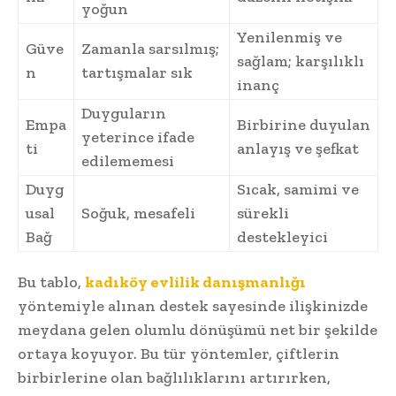
yoğun
Yenilenmiş ve
Güve
Zamanla sarsılmış;
sağlam; karşılıklı
n
tartışmalar sık
inanç
Duyguların
Empa
Birbirine duyulan
yeterince ifade
ti
anlayış ve şefkat
edilememesi
Duyg
Sıcak, samimi ve
usal
Soğuk, mesafeli
sürekli
Bağ
destekleyici
Bu tablo,
kadıköy evlilik danışmanlığı
yöntemiyle alınan destek sayesinde ilişkinizde
meydana gelen olumlu dönüşümü net bir şekilde
ortaya koyuyor. Bu tür yöntemler, çiftlerin
birbirlerine olan bağlılıklarını artırırken,