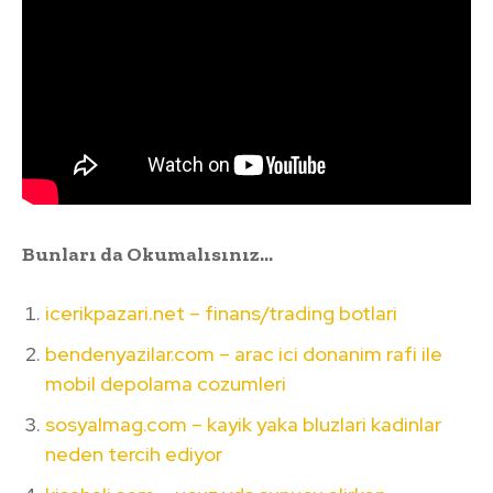
Bunları da Okumalısınız…
icerikpazari.net – finans/trading botlari
bendenyazilar.com – arac ici donanim rafi ile
mobil depolama cozumleri
sosyalmag.com – kayik yaka bluzlari kadinlar
neden tercih ediyor