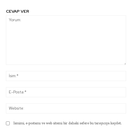
CEVAP VER
Yorum:
İsi
E-
Pos
Web
Ismimi, e-postamı ve web sitemi bir dahaki sefere bu tarayıcıya kaydet.