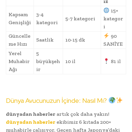
ız
15+
Kapsam
3-4
5-7 kategori
kategor
Genişliği
kategori
i
Güncelle
90
Saatlik
10-15 dk
me Hızı
SANİYE
Yerel
5
Muhabir
büyükşeh
10 il
81 il
Ağı
ir
Dünya Avucunuzun İçinde: Nasıl Mı?
dünyadan haberler
artık çok daha yakın!
dünyadan haberler
ekibimiz 6 kıtada 200+
muhabirle çalışıyor. Geçen hafta Japonya’daki