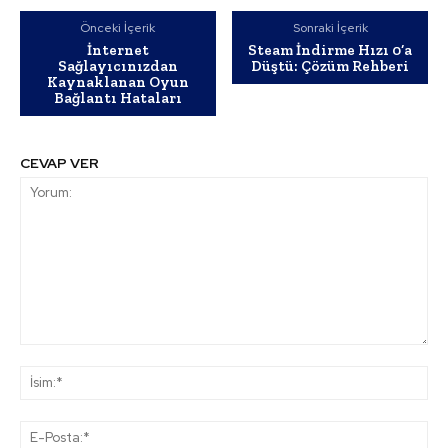
Önceki İçerik
Sonraki İçerik
İnternet
Steam İndirme Hızı 0’a
Sağlayıcınızdan
Düştü: Çözüm Rehberi
Kaynaklanan Oyun
Bağlantı Hataları
CEVAP VER
Yorum:
İsi
E-