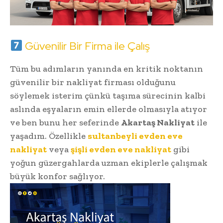
Güvenilir Bir Firma ile Çalış
Tüm bu adımların yanında en kritik noktanın
güvenilir bir nakliyat firması olduğunu
söylemek isterim çünkü taşıma sürecinin kalbi
aslında eşyaların emin ellerde olmasıyla atıyor
ve ben bunu her seferinde
Akartaş Nakliyat
ile
yaşadım. Özellikle
sultanbeyli evden eve
nakliyat
veya
şişli evden eve nakliyat
gibi
yoğun güzergahlarda uzman ekiplerle çalışmak
büyük konfor sağlıyor.