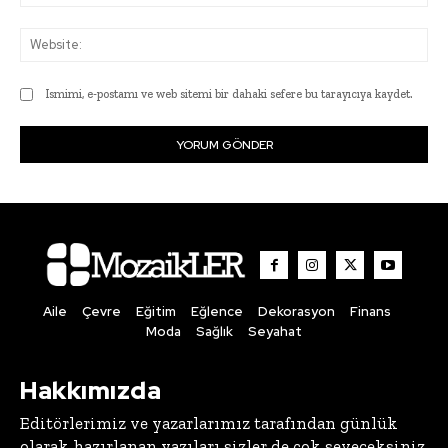
Pos
Web
Ismimi, e-postamı ve web sitemi bir dahaki sefere bu tarayıcıya kaydet.
Aile
Çevre
Eğitim
Eğlence
Dekorasyon
Finans
Moda
Sağlık
Seyahat
Hakkımızda
Editörlerimiz ve yazarlarımız tarafından günlük
olarak hazırlanan yazıları sizler de çok seveceksiniz.