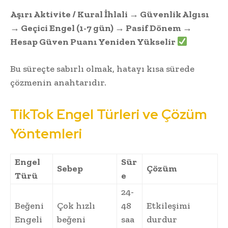
Aşırı Aktivite / Kural İhlali → Güvenlik Algısı
→ Geçici Engel (1-7 gün) → Pasif Dönem →
Hesap Güven Puanı Yeniden Yükselir
Bu süreçte sabırlı olmak, hatayı kısa sürede
çözmenin anahtarıdır.
TikTok Engel Türleri ve Çözüm
Yöntemleri
Engel
Sür
Sebep
Çözüm
Türü
e
24-
Beğeni
Çok hızlı
48
Etkileşimi
Engeli
beğeni
saa
durdur