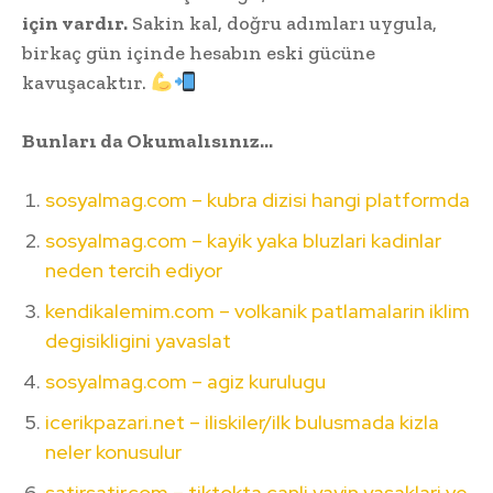
için vardır.
Sakin kal, doğru adımları uygula,
birkaç gün içinde hesabın eski gücüne
kavuşacaktır.
Bunları da Okumalısınız…
sosyalmag.com – kubra dizisi hangi platformda
sosyalmag.com – kayik yaka bluzlari kadinlar
neden tercih ediyor
kendikalemim.com – volkanik patlamalarin iklim
degisikligini yavaslat
sosyalmag.com – agiz kurulugu
icerikpazari.net – iliskiler/ilk bulusmada kizla
neler konusulur
satirsatir.com – tiktokta canli yayin yasaklari ve