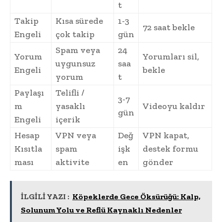
t
Takip
Kısa sürede
1-3
72 saat bekle
Engeli
çok takip
gün
Spam veya
24
Yorum
Yorumları sil,
uygunsuz
saa
Engeli
bekle
yorum
t
Paylaşı
Telifli /
3-7
m
yasaklı
Videoyu kaldır
gün
Engeli
içerik
Hesap
VPN veya
Değ
VPN kapat,
Kısıtla
spam
işk
destek formu
ması
aktivite
en
gönder
İLGİLİ YAZI :
Köpeklerde Gece Öksürüğü: Kalp,
Solunum Yolu ve Reflü Kaynaklı Nedenler