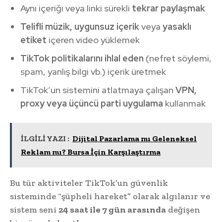
Aynı içeriği veya linki sürekli
tekrar paylaşmak
Telifli müzik, uygunsuz içerik
veya
yasaklı
etiket
içeren video yüklemek
TikTok politikalarını ihlal eden
(nefret söylemi,
spam, yanlış bilgi vb.) içerik üretmek
TikTok’un sistemini atlatmaya çalışan
VPN,
proxy veya üçüncü parti uygulama
kullanmak
İLGİLİ YAZI :
Dijital Pazarlama mı Geleneksel
Reklam mı? Bursa İçin Karşılaştırma
Bu tür aktiviteler TikTok’un güvenlik
sisteminde “şüpheli hareket” olarak algılanır ve
sistem seni
24 saat ile 7 gün arasında
değişen