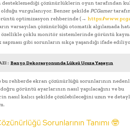
 desteklemediği çözünürlüklerin oyun tarafından ku
ı olduğu vurgulanıyor. Benzer şekilde
PCGamer
tarafı
örüntü optimizasyon rehberinde (→
https://www.pcg
arın varsayılan çözünürlüğü otomatik algılamada hat
, özellikle çoklu monitör sistemlerinde görüntü kaym
 sapması gibi sorunların sıkça yaşandığı ifade ediliyo
ZI :
Banyo Dekorasyonunda Lüksü Ucuza Yaşayın
 bu rehberde ekran çözünürlüğü sorunlarının nedenl
doğru görüntü ayarlarının nasıl yapılacağını ve bu
in nasıl kalıcı şekilde çözülebileceğini uzun ve detay
m.
özünürlüğü Sorunlarının Tanımı 🤓