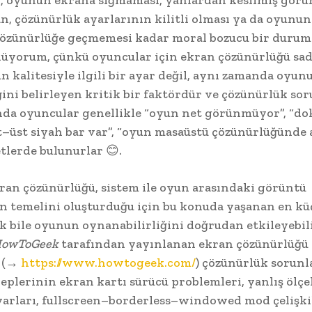
, oyunun ekrana sığmaması, yanlardan kesilmiş görü
n, çözünürlük ayarlarının kilitli olması ya da oyunun 
çözünürlüğe geçmemesi kadar moral bozucu bir durum
üyorum, çünkü oyuncular için ekran çözünürlüğü sa
 kalitesiyle ilgili bir ayar değil, aynı zamanda oyun
ğini belirleyen kritik bir faktördür ve çözünürlük sor
da oyuncular genellikle “oyun net görünmüyor”, “dok
lt–üst siyah bar var”, “oyun masaüstü çözünürlüğünde 
etlerde bulunurlar 😊.
ran çözünürlüğü, sistem ile oyun arasındaki görüntü
in temelini oluşturduğu için bu konuda yaşanan en kü
 bile oyunun oynanabilirliğini doğrudan etkileyebili
owToGeek
tarafından yayınlanan ekran çözünürlüğü
e (→
https://www.howtogeek.com/
) çözünürlük sorunl
eplerinin ekran kartı sürücü problemleri, yanlış ölç
ayarları, fullscreen–borderless–windowed mod çelişki