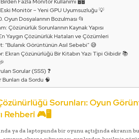
 Birden Fazla Monitör Kullanımı 🖥️🖥️
 Eski Monitör – Yeni GPU Uyumsuzluğu 💡
0. Oyun Dosyalarının Bozulması 📂
m: Çözünürlük Sorunlarının Kaynak Yapısı
En Yaygın Çözünürlük Hataları ve Çözümleri
: “Bulanık Görüntünün Asıl Sebebi” 😅
: Ekran Çözünürlüğü Bir Kitabın Yazı Tipi Gibidir 📚
🎉
rulan Sorular (SSS) ❓
r Bunları da Sordu 🧠
Çözünürlüğü Sorunları: Oyun Görün
ı Rehberi 🎮🖥️
ında ya da laptopunda bir oyunu açtığında ekranın b