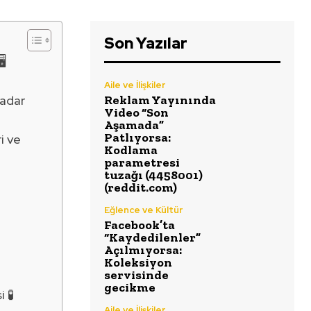
Son Yazılar
️
Aile ve İlişkiler
Kadar
Reklam Yayınında
Video “Son
Aşamada”
Patlıyorsa:
i ve
Kodlama
parametresi
tuzağı (4458001)
(reddit.com)
Eğlence ve Kültür
Facebook’ta
“Kaydedilenler”
Açılmıyorsa:
Koleksiyon
servisinde
gecikme
 🧪
Aile ve İlişkiler