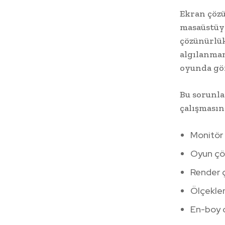
Ekran çözü
masaüstüy
çözünürlük
algılanma
oyunda gö
Bu sorunla
çalışmasın
Monitör
Oyun çö
Render ç
Ölçeklen
En-boy o