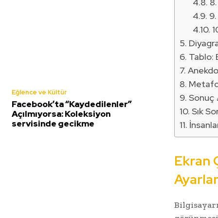
8.
9.
1
Diyagra
Tablo: 
Anekdot
Metafor
Eğlence ve Kültür
Sonuç 
Facebook’ta “Kaydedilenler”
Sık So
Açılmıyorsa: Koleksiyon
servisinde gecikme
İnsanla
Ekran 
Ayarlar
Bilgisayar