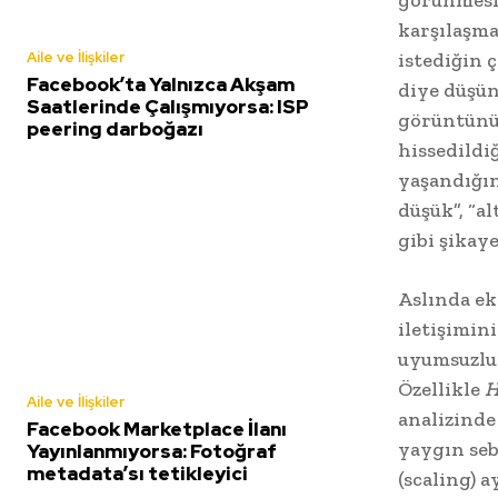
görünmesi
karşılaşma
Aile ve İlişkiler
istediğin 
Facebook’ta Yalnızca Akşam
diye düşün
Saatlerinde Çalışmıyorsa: ISP
görüntünün
peering darboğazı
hissedildi
yaşandığın
düşük”, “a
gibi şikay
Aslında ek
iletişimin
uyumsuzluk
Özellikle
H
Aile ve İlişkiler
analizind
Facebook Marketplace İlanı
yaygın seb
Yayınlanmıyorsa: Fotoğraf
metadata’sı tetikleyici
(scaling) 