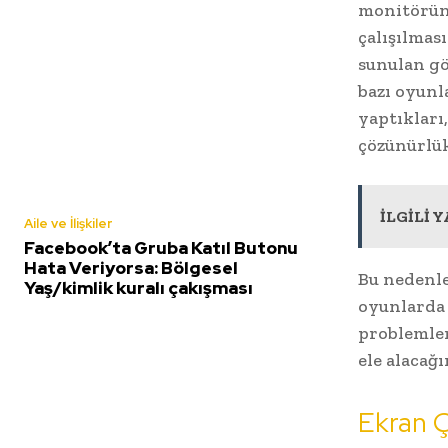
monitörün
çalışılmas
sunulan g
bazı oyunl
yaptıkları
çözünürlük
İLGİLİ YA
Aile ve İlişkiler
Facebook’ta Gruba Katıl Butonu
Hata Veriyorsa: Bölgesel
Bu nedenle
Yaş/kimlik kuralı çakışması
oyunlarda 
problemler
ele alacağı
Ekran Ç