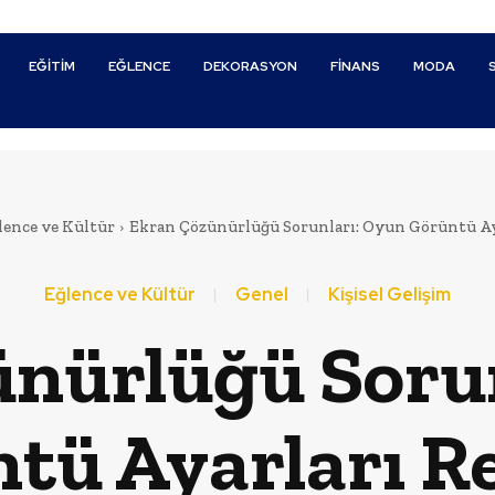
EĞITIM
EĞLENCE
DEKORASYON
FINANS
MODA
lence ve Kültür
Ekran Çözünürlüğü Sorunları: Oyun Görüntü Ay
Eğlence ve Kültür
Genel
Kişisel Gelişim
nürlüğü Soru
tü Ayarları R