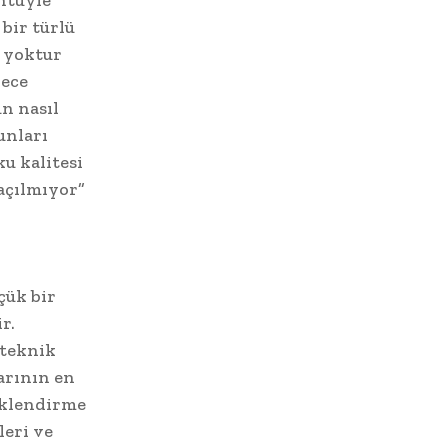
ntüyle
bir türlü
 yoktur
dece
un nasıl
unları
u kalitesi
açılmıyor”
çük bir
r.
 teknik
arının en
eklendirme
leri ve