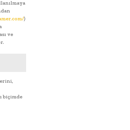
llanılmaya
ndan
amer.com/
)
a
ası ve
r.
erini,
lı biçimde