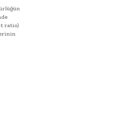
nürlüğün
nde
 ratio)
erinin