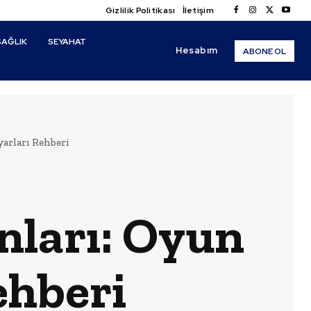
Gizlilik Politikası
İletişim
SAĞLIK
SEYAHAT
Hesabım
ABONE OL
arları Rehberi
nları: Oyun
ehberi