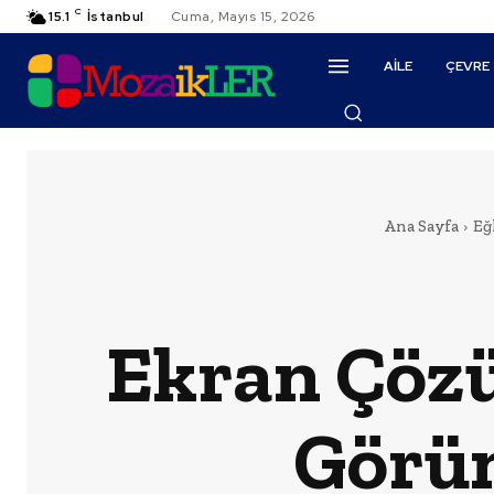
C
15.1
İstanbul
Cuma, Mayıs 15, 2026
AILE
ÇEVRE
Ana Sayfa
Eğ
Ekran Çözü
Görün