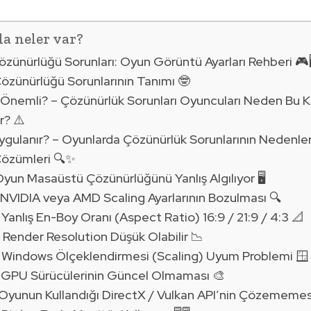
da neler var?
zünürlüğü Sorunları: Oyun Görüntü Ayarları Rehberi 🎮
özünürlüğü Sorunlarının Tanımı 🤓
Önemli? – Çözünürlük Sorunları Oyuncuları Neden Bu 
r? ⚠️
ygulanır? – Oyunlarda Çözünürlük Sorunlarının Nedenler
Çözümleri 🔍✨
 Oyun Masaüstü Çözünürlüğünü Yanlış Algılıyor 🖥️
 NVIDIA veya AMD Scaling Ayarlarının Bozulması 🔍
 Yanlış En-Boy Oranı (Aspect Ratio) 16:9 / 21:9 / 4:3 📐
 Render Resolution Düşük Olabilir 📉
 Windows Ölçeklendirmesi (Scaling) Uyum Problemi 🪟
 GPU Sürücülerinin Güncel Olmaması 🎨
 Oyunun Kullandığı DirectX / Vulkan API’nin Çözememesi