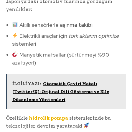
Japonya’daki otomotiv fuarında gördüğüm
yenilikler:
Akıllı sensörlerle
aşınma takibi
Elektrikli araçlar için
tork aktarım optimize
sistemleri
Manyetik mafsallar (sürtünmeyi %90
azaltıyor!)
İLGİLİ YAZI :
Otomatik Çeviri Hatalı
(Twitter/X): Orijinal Dili Gösterme ve Elle
Düzenleme Yöntemleri
Özellikle
hidrolik pompa
sistemlerinde bu
teknolojiler devrim yaratacak!