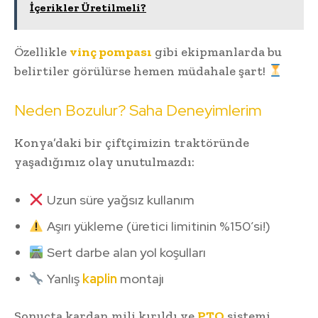
İçerikler Üretilmeli?
Özellikle
vinç pompası
gibi ekipmanlarda bu
belirtiler görülürse hemen müdahale şart!
Neden Bozulur? Saha Deneyimlerim
Konya’daki bir çiftçimizin traktöründe
yaşadığımız olay unutulmazdı:
Uzun süre yağsız kullanım
Aşırı yükleme (üretici limitinin %150’si!)
Sert darbe alan yol koşulları
Yanlış
kaplin
montajı
Sonuçta kardan mili kırıldı ve
PTO
sistemi